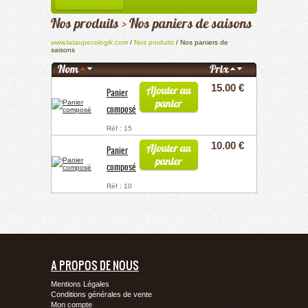
Nos produits > Nos paniers de saisons
www.lataupecologik.com
/
Nos produits
/ Nos paniers de
saisons
Nom
Prix
15.00 €
Ajouter au
Panier
panier
composé
Réf : 15
10.00 €
Ajouter au
Panier
panier
composé
Réf : 10
A PROPOS DE NOUS
Mentions Légales
Conditions générales de vente
Mon compte