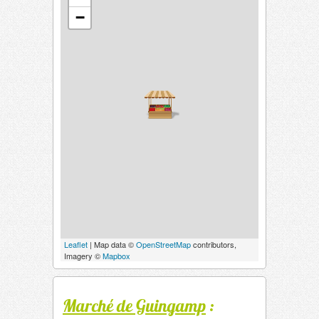
−
Leaflet
| Map data ©
OpenStreetMap
contributors,
Imagery ©
Mapbox
Marché de Guingamp
: