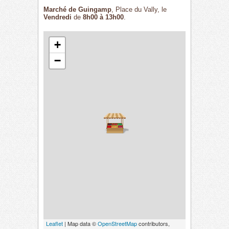
Marché de Guingamp
, Place du Vally, le
Vendredi
de
8h00 à 13h00
.
+
−
Leaflet
| Map data ©
OpenStreetMap
contributors,