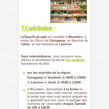
L'Exploitation
:
LaTaup'EcoLogik
est installée à
Moustéru
, à
moins de 10kms de
Guingamp
, en direction de
Callac
, et une trentaine de
Lannion
.
Sans intermédiaires
, nous assurons nous-
mêmes la distribution locale de
nos produits
fraîchement récoltés :
sur les marchés de la région
:
Guingamp
le
Vendredi
de
8h00 à 13h00
,
et
Lannion
le
Jeudi
de
8h00 à 13h00
.
à
Moustéru
, directement
à la ferme
où
vous pourrez faire votre marché, récupérer
le panier que nous vous aurons préparé en
y apportant tous nos soins et partager des
moments de convivialité
chaque Samedi
de 10h à 12h30
.